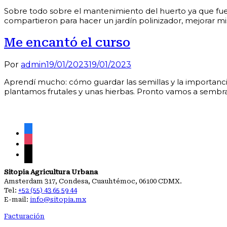
Sobre todo sobre el mantenimiento del huerto ya que fue 
compartieron para hacer un jardín polinizador, mejorar 
Me encantó el curso
Por
admin
19/01/2023
19/01/2023
Aprendí mucho: cómo guardar las semillas y la importanci
plantamos frutales y unas hierbas. Pronto vamos a sembra
facebook
instagram
mail
Sitopia Agricultura Urbana
Amsterdam 317, Condesa, Cuauhtémoc, 06100 CDMX.
Tel:
+52 (55) 43 65 59 44
E-mail:
info@sitopia.mx
Facturación